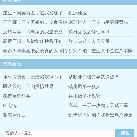
重生：同桌扮丑，被我发现了！
桃源仙医
四合院：开局娶媳妇，众禽傻眼
网球世界：开局与平等院背水一
了
战
反转两界，吊车尾的我逆袭成
英雄无敌之修仙mod
王！
高武三国：从被华雄秒杀开始
朕，昏君？人族天帝！
救命！和学姐谈恋爱真的太可怕
甜宠军婚：重生真千金在八零赚
了
麻了
最新更新
重生方圆市，击溃褚嬴道心！
从职业面板开始武道成圣
医武双绝，下山震惊世界
镇魔司第一狠人
都市至尊狂兵
兵王做了小保安
凶宅簿
高武：一天一块肉，天赋不重
要！
梨雪照夜白
说卡牌序列弱？我暗黑界杀穿废
土